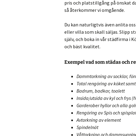
pris och platstillgång på önskat da
så återkommer vi omgående.
Du kan naturligtvis även anlita oss
eller villa som skall säljas. Slipp
själv, och boka in vår städfirma i K
och bäst kvalitet.
Exempel vad som städas och re
Dammtorkning av socklar, fön
Total rengöring av köket sam
Badrum, badkar, toalett
Insida/utsida av kyl och frys (
Garderober hyllor och alla gol
Rengöring av Spis och spispla
Avtorkning av element
Spindelnät
Våttorkning och dammsugning