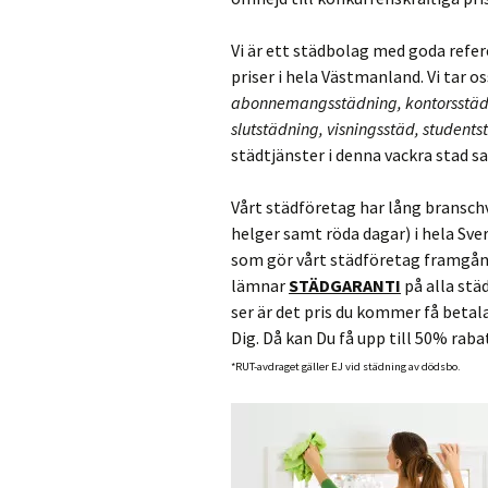
Vi är ett städbolag med goda refere
priser i hela Västmanland. Vi tar 
abonnemangsstädning, kontorsstädn
slutstädning, visningsstäd, student
städtjänster i denna vackra stad 
Vårt städföretag har lång branschv
helger samt röda dagar) i hela Sve
som gör vårt städföretag framgång
lämnar
STÄDGARANTI
på alla städ
ser är det pris du kommer få betal
Dig. Då kan Du få upp till 50% rab
*RUT-avdraget gäller EJ vid städning av dödsbo.