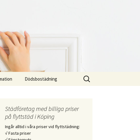
Sök
mation
Dödsbostädning
efter:
Städföretag med billiga priser
på flyttstäd i Köping
Ingår alltid i våra priser vid flyttstädning:
√ Fasta priser
√ Fönsterputs