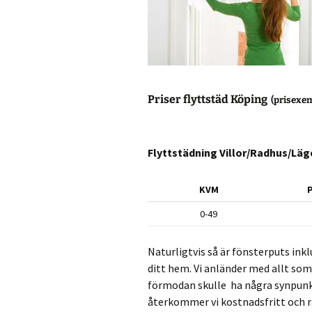
Priser flyttstäd Köping
(prisexe
Flyttstädning Villor/Radhus/Lä
KVM
P
0-49
Naturligtvis så är fönsterputs inklu
ditt hem. Vi anländer med allt som
förmodan skulle ha några synpunk
återkommer vi kostnadsfritt och rät