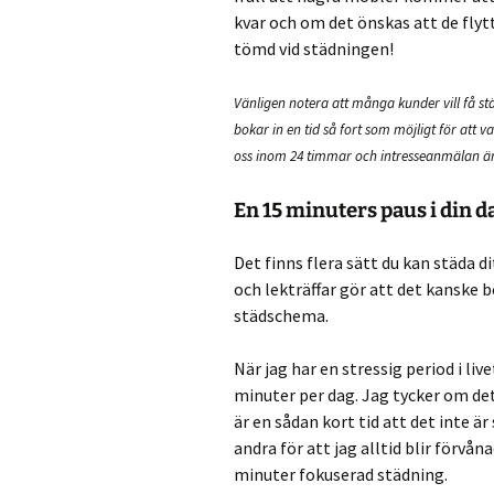
kvar och om det önskas att de fly
tömd vid städningen!
Vänligen notera att många kunder vill få s
bokar in en tid så fort som möjligt för att v
oss
inom 24 timmar och intresseanmälan ä
En 15 minuters paus i din 
Det finns flera sätt du kan städa d
och lekträffar gör att det kanske b
städschema.
När jag har en stressig period i liv
minuter per dag. Jag tycker om dett
är en sådan kort tid att det inte ä
andra för att jag alltid blir förvå
minuter fokuserad städning.