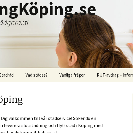
ingKöping.se
städgaranti
Städråd
Vad städas?
Vanliga frågor
RUT-avdrag – Infor
öping
 Dig välkommen till vår städservice! Söker du en
leverera slutstädning och flyttstäd i Köping med
ser, har du kommit helt rätt!