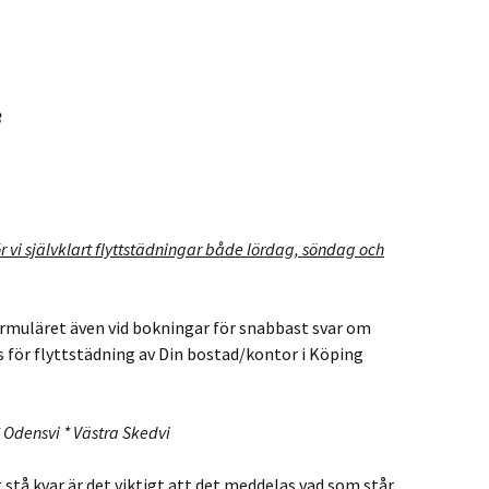
3
 vi självklart flyttstädningar både lördag, söndag och
ormuläret även vid bokningar för snabbast svar om
s för flyttstädning av Din bostad/kontor i Köping
 Odensvi * Västra Skedvi
stå kvar är det viktigt att det meddelas vad som står