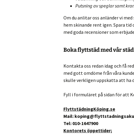
Putsning av speglar samt kra
Om du anlitar oss anländer vi med 
hem skinande rent igen. Spara tid
med goda recensioner som erbjuder
Boka flyttstäd med vår
städ
Kontakta oss redan idag och få re
med gott omdöme från våra kunder!
skulle verkligen uppskatta att ha 
Fyll i formuläret på sidan för att K
FlyttstädningKöping.se
Mail: koping@flyttstadningsaku
Tel: 010-1647900
Kontorets öppettider;