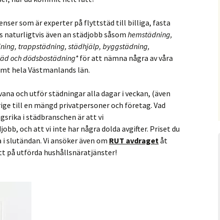
nser som är experter på flyttstäd till billiga, fasta
oss naturligtvis även an städjobb såsom
hemstädning,
ing, trappstädning, städhjälp, byggstädning,
städ och dödsbostädning*
för att nämna några av våra
samt hela Västmanlands län.
ana och utför städningar alla dagar i veckan, (även
rige till en mängd privatpersoner och företag. Vad
srika i städbranschen är att vi
jobb, och att vi inte har några dolda avgifter. Priset du
a i slutändan. Vi ansöker även om
RUT avdraget
åt
att på utförda hushållsnäratjänster!