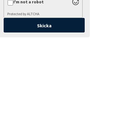
I'm not a robot
Protected by
ALTCHA