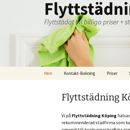
Flyttstädn
Flyttstädat till billiga priser + 
Hoppa
Hem
Kontakt-Bokning
Priser
till
innehåll
Flyttstädning K
Vi på
Flyttstädning Köping
hälsar
rekommenderad städfirma som kan 
omnejd till konkurrenskraftiga pri