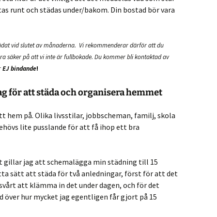
ttas runt och städas under/bakom.
Din bostad bör vara
tädat vid slutet av månaderna. Vi rekommenderar därför att du
ara säker på att vi inte är fullbokade.
Du kommer bli kontaktad av
r
EJ bindande
!
dag för att städa och organisera hemmet
itt hem på. Olika livsstilar, jobbscheman, familj, skola
ehövs lite pusslande för att få ihop ett bra
et gillar jag att schemalägga min städning till 15
a sätt att städa för två anledningar, först för att det
r svårt att klämma in det under dagen, och för det
nad över hur mycket jag egentligen får gjort på 15