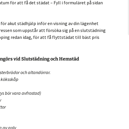
tum för att få det städat – Fyll i formuläret på sidan
 för akut städhjälp inför en visning av din lägenhet
 stressen som uppstår att försöka sig på en slutstädning
öping redan idag, för att få flyttstädat till bäst pris
ngörs vid Slutstädning och Hemstäd
sterbrädor och altandörrar.
t köksskåp
frys bör vara avfrostad)
v
ttor
 av golv