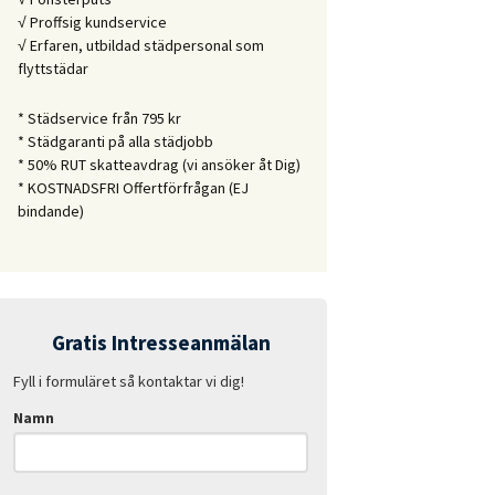
√ Proffsig kundservice
√ Erfaren, utbildad städpersonal som
flyttstädar
* Städservice från 795 kr
* Städgaranti på alla städjobb
* 50% RUT skatteavdrag (vi ansöker åt Dig)
* KOSTNADSFRI Offertförfrågan (EJ
bindande)
Gratis Intresseanmälan
Fyll i formuläret så kontaktar vi dig!
Namn