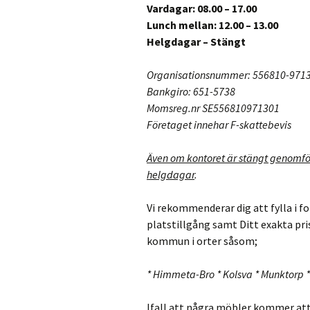
Vardagar: 08.00 – 17.00
Lunch mellan: 12.00 – 13.00
Helgdagar – Stängt
Organisationsnummer: 556810-971
Bankgiro: 651-5738
Momsreg.nr SE556810971301
Företaget innehar F-skattebevis
Även om kontoret är stängt genomför
helgdagar
.
Vi rekommenderar dig att fylla i f
platstillgång samt Ditt exakta pri
kommun i orter såsom;
* Himmeta-Bro * Kolsva * Munktorp *
Ifall att några möbler kommer att 